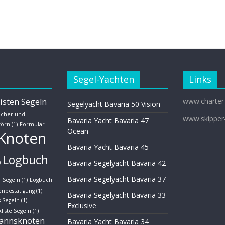
Segel-Yachten
Links
isten Segeln
www.charter
Segelyacht Bavaria 50 Vision
acher und
www.skipper-
Bavaria Yacht Bavaria 47
törn
(1)
Formular
Ocean
Knoten
Bavaria Yacht Bavaria 45
Logbuch
Bavaria Segelyacht Bavaria 42
)
Bavaria Segelyacht Bavaria 37
 Segeln
(1)
Logbuch
enbestätigung
(1)
Bavaria Segelyacht Bavaria 33
 Segeln
(1)
Exclusive
liste Segeln
(1)
annsknoten
Bavaria Yacht Bavaria 34