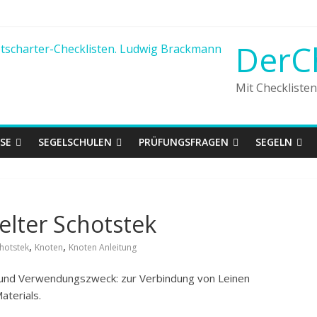
DerC
Mit Checkliste
SE
SEGELSCHULEN
PRÜFUNGSFRAGEN
SEGELN
elter Schotstek
,
,
hotstek
Knoten
Knoten Anleitung
g und Verwendungszweck:
zur Verbindung von Leinen
aterials.