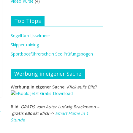
Video Kurse
(4)
Top Tipps
Segeltörn IJsselmeer
Skippertraining
Sportbootführerschein See Prüfungsbögen
Werbung in eigener Sache
Werbung in eigener Sache:
Klick auf’s Bild!
Bild:
GRATIS vom Autor Ludwig Brackmann –
→
gratis eBook: klick ->
Smart Home in 1
Stunde