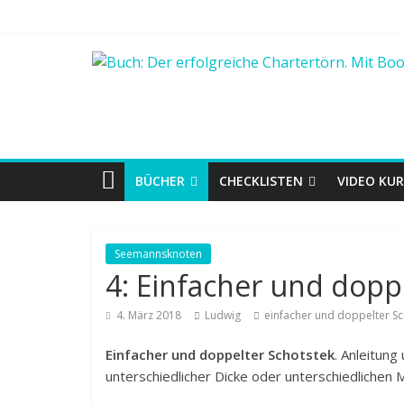
BÜCHER
CHECKLISTEN
VIDEO KUR
Seemannsknoten
4: Einfacher und dopp
4. März 2018
Ludwig
einfacher und doppelter Sc
Einfacher und doppelter Schotstek
. Anleitun
unterschiedlicher Dicke oder unterschiedlichen M