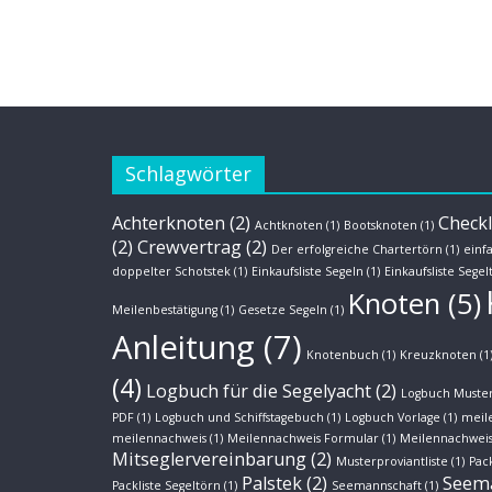
Schlagwörter
Achterknoten
(2)
Checkl
Achtknoten
(1)
Bootsknoten
(1)
(2)
Crewvertrag
(2)
Der erfolgreiche Chartertörn
(1)
einf
doppelter Schotstek
(1)
Einkaufsliste Segeln
(1)
Einkaufsliste Segel
Knoten
(5)
Meilenbestätigung
(1)
Gesetze Segeln
(1)
Anleitung
(7)
Knotenbuch
(1)
Kreuzknoten
(1
(4)
Logbuch für die Segelyacht
(2)
Logbuch Muster
PDF
(1)
Logbuch und Schiffstagebuch
(1)
Logbuch Vorlage
(1)
meil
meilennachweis
(1)
Meilennachweis Formular
(1)
Meilennachweis
Mitseglervereinbarung
(2)
Musterproviantliste
(1)
Pack
Palstek
(2)
Seem
Packliste Segeltörn
(1)
Seemannschaft
(1)