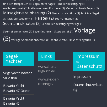
und Schiffstagebuch
(1)
Logbuch Vorlage
(1)
meilenbestätigung
(1)
meilennachweis
(1)
Meilennachweis Formular
(1)
Meilennachweis Segeln
(1)
Mitseglervereinbarung
(2)
Musterproviantliste
(1)
Packliste Segeln
Palstek
(2)
(1)
Packliste Segeltörn
(1)
Seemannschaft
(1)
Seemannsknoten
(2)
Seemeilenbestätigung Vorlage
(1)
Vorlage
Seemeilennachweis
(1)
Segel Knoten
(1)
Stopperstek
(1)
(5)
Vorlage Seemeilennachweis
(1)
Webeleinstek
(1)
Yacht-Logbuch
(1)
Segel-
Links
Impressum
Yachten
&
Datenschutz
www.charter-
logbuch.de
Segelyacht Bavaria
Impressum
50 Vision
www.skipper-
training.tv
Datenschutzerkläru
Bavaria Yacht
ng
Bavaria 47 Ocean
Bavaria Yacht
Bavaria 45