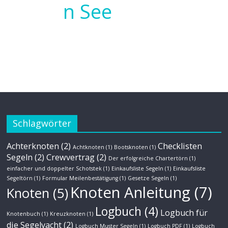
Schlagwörter
Achterknoten
(2)
Checklisten
Achtknoten
(1)
Bootsknoten
(1)
Segeln
(2)
Crewvertrag
(2)
Der erfolgreiche Chartertörn
(1)
einfacher und doppelter Schotstek
(1)
Einkaufsliste Segeln
(1)
Einkaufsliste
Segeltörn
(1)
Formular Meilenbestätigung
(1)
Gesetze Segeln
(1)
Knoten Anleitung
(7)
Knoten
(5)
Logbuch
(4)
Logbuch für
Knotenbuch
(1)
Kreuzknoten
(1)
die Segelyacht
(2)
Logbuch Muster Segeln
(1)
Logbuch PDF
(1)
Logbuch