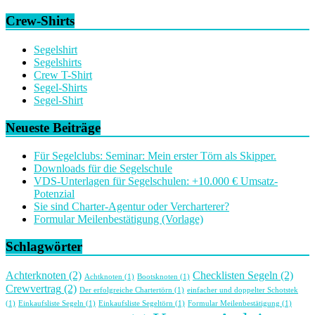
Crew-Shirts
Segelshirt
Segelshirts
Crew T-Shirt
Segel-Shirts
Segel-Shirt
Neueste Beiträge
Für Segelclubs: Seminar: Mein erster Törn als Skipper.
Downloads für die Segelschule
VDS-Unterlagen für Segelschulen: +10.000 € Umsatz-
Potenzial
Sie sind Charter-Agentur oder Vercharterer?
Formular Meilenbestätigung (Vorlage)
Schlagwörter
Achterknoten
(2)
Checklisten Segeln
(2)
Achtknoten
(1)
Bootsknoten
(1)
Crewvertrag
(2)
Der erfolgreiche Chartertörn
(1)
einfacher und doppelter Schotstek
(1)
Einkaufsliste Segeln
(1)
Einkaufsliste Segeltörn
(1)
Formular Meilenbestätigung
(1)