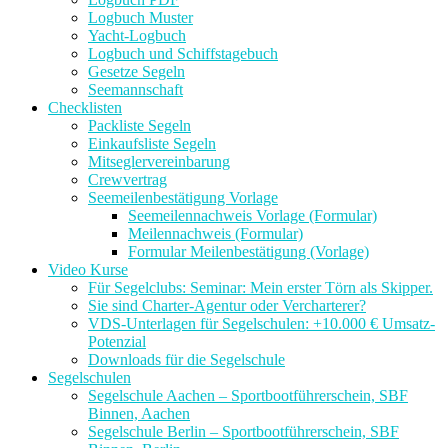
Logbuch Muster
Yacht-Logbuch
Logbuch und Schiffstagebuch
Gesetze Segeln
Seemannschaft
Checklisten
Packliste Segeln
Einkaufsliste Segeln
Mitseglervereinbarung
Crewvertrag
Seemeilenbestätigung Vorlage
Seemeilennachweis Vorlage (Formular)
Meilennachweis (Formular)
Formular Meilenbestätigung (Vorlage)
Video Kurse
Für Segelclubs: Seminar: Mein erster Törn als Skipper.
Sie sind Charter-Agentur oder Vercharterer?
VDS-Unterlagen für Segelschulen: +10.000 € Umsatz-
Potenzial
Downloads für die Segelschule
Segelschulen
Segelschule Aachen – Sportbootführerschein, SBF
Binnen, Aachen
Segelschule Berlin – Sportbootführerschein, SBF