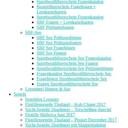
Sportbootführerschein Fragenkatalog
Bootsführerschein Fragebogen +
Lernkarteikarten
Sportbootführerschein Fragenkatalog
SBF Fragen + Lernkarteikarten
SBF Prüfungsfragen
SBF-See
SBF See Prüfungsbögen
SBF See Prüfungsfragen
SBF See Fragebögen
SBF See Fragen
Sportbootführerschein See Fragenkatalog
Sportbootführerschein See Fragen
Sportbootführerschein See Prüfungsbögen
Fragenkatalog Sportbootführerschein See
Fragebögen Sportbootführerschein See
Fragen Sportbootführerschein See
Lernmittel Binnen & See
Segeln
Segeltörn Lemmer
Flottillensegeln Thailand – Koh Chang 2017
Yacht-Segeln: IJsselmeer – Terschelling-Special
Flottille Mallorca Juni 2017
Flottillensegeln Thailand – Phuket Dezember 2017
Yacht-Segeln: IJsselmeer mit Skippertraining