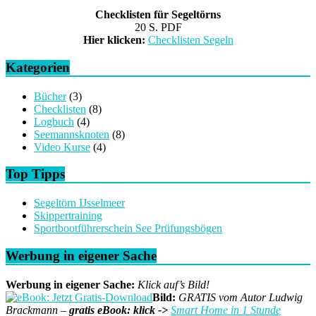
Checklisten für Segeltörns
20 S. PDF
Hier klicken:
Checklisten Segeln
Kategorien
Bücher
(3)
Checklisten
(8)
Logbuch
(4)
Seemannsknoten
(8)
Video Kurse
(4)
Top Tipps
Segeltörn IJsselmeer
Skippertraining
Sportbootführerschein See Prüfungsbögen
Werbung in eigener Sache
Werbung in eigener Sache:
Klick auf’s Bild!
Bild:
GRATIS vom Autor Ludwig
Brackmann –
gratis eBook: klick ->
Smart Home in 1 Stunde