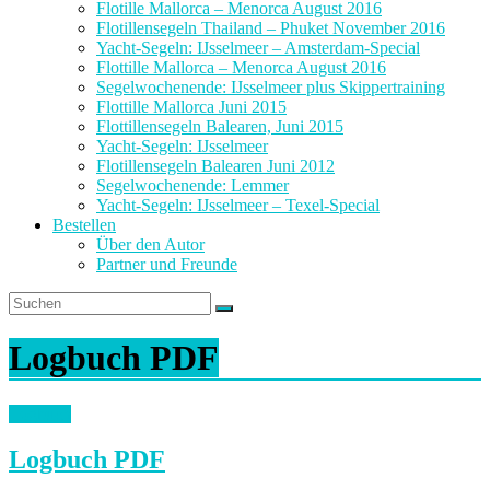
Flotille Mallorca – Menorca August 2016
Flotillensegeln Thailand – Phuket November 2016
Yacht-Segeln: IJsselmeer – Amsterdam-Special
Flottille Mallorca – Menorca August 2016
Segelwochenende: IJsselmeer plus Skippertraining
Flottille Mallorca Juni 2015
Flottillensegeln Balearen, Juni 2015
Yacht-Segeln: IJsselmeer
Flotillensegeln Balearen Juni 2012
Segelwochenende: Lemmer
Yacht-Segeln: IJsselmeer – Texel-Special
Bestellen
Über den Autor
Partner und Freunde
Logbuch PDF
Logbuch
Logbuch PDF