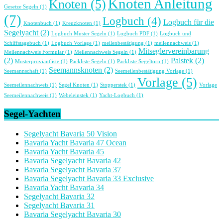
Knoten Anleitung
Knoten
(5)
Gesetze Segeln
(1)
(7)
Logbuch
(4)
Logbuch für die
Knotenbuch
(1)
Kreuzknoten
(1)
Segelyacht
(2)
Logbuch Muster Segeln
(1)
Logbuch PDF
(1)
Logbuch und
Schiffstagebuch
(1)
Logbuch Vorlage
(1)
meilenbestätigung
(1)
meilennachweis
(1)
Mitseglervereinbarung
Meilennachweis Formular
(1)
Meilennachweis Segeln
(1)
(2)
Palstek
(2)
Musterproviantliste
(1)
Packliste Segeln
(1)
Packliste Segeltörn
(1)
Seemannsknoten
(2)
Seemannschaft
(1)
Seemeilenbestätigung Vorlage
(1)
Vorlage
(5)
Seemeilennachweis
(1)
Segel Knoten
(1)
Stopperstek
(1)
Vorlage
Seemeilennachweis
(1)
Webeleinstek
(1)
Yacht-Logbuch
(1)
Segel-Yachten
Segelyacht Bavaria 50 Vision
Bavaria Yacht Bavaria 47 Ocean
Bavaria Yacht Bavaria 45
Bavaria Segelyacht Bavaria 42
Bavaria Segelyacht Bavaria 37
Bavaria Segelyacht Bavaria 33 Exclusive
Bavaria Yacht Bavaria 34
Segelyacht Bavaria 32
Segelyacht Bavaria 31
Bavaria Segelyacht Bavaria 30