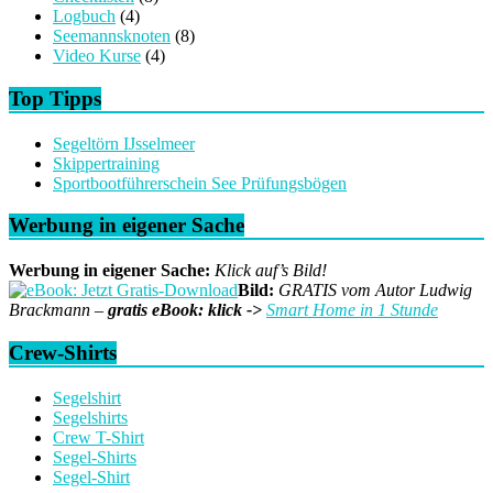
Logbuch
(4)
Seemannsknoten
(8)
Video Kurse
(4)
Top Tipps
Segeltörn IJsselmeer
Skippertraining
Sportbootführerschein See Prüfungsbögen
Werbung in eigener Sache
Werbung in eigener Sache:
Klick auf’s Bild!
Bild:
GRATIS vom Autor Ludwig
Brackmann –
gratis eBook: klick ->
Smart Home in 1 Stunde
Crew-Shirts
Segelshirt
Segelshirts
Crew T-Shirt
Segel-Shirts
Segel-Shirt