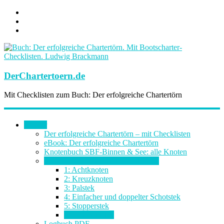
DerChartertoern.de
Mit Checklisten zum Buch: Der erfolgreiche Chartertörn
Bücher
Der erfolgreiche Chartertörn – mit Checklisten
eBook: Der erfolgreiche Chartertörn
Knotenbuch SBF-Binnen & See: alle Knoten
Seemannsknoten: Knoten-Anleitung
1: Achtknoten
2: Kreuzknoten
3: Palstek
4: Einfacher und doppelter Schotstek
5: Stopperstek
6: Webeleinstek
Logbuch PDF