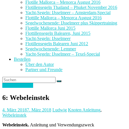
Flotille Mallorca – Menorca August 2016
Flotillensegeln Thailand – Phuket November 2016
Yacht-Segeln: IJsselmeer – Amsterdam-Special
Flottille Mallorca – Menorca August 2016
Segelwochenende: IJsselmeer plus Skippertraining
Flottille Mallorca Juni 2015
Flottillensegeln Balearen, Juni 2015
Yacht-Segeln: IJsselmeer
Flotillensegeln Balearen Juni 2012
Segelwochenende: Lemmer
Yacht-Segeln: IJsselmeer – Texel-Special
Bestellen
Über den Autor
Partner und Freunde
Seemannsknoten
6: Webeleinstek
4. März 2018
7. März 2018
Ludwig
Knoten Anleitung
,
Webeleinstek
Webeleinstek.
Anleitung und Verwendungszweck