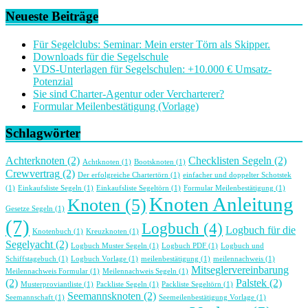
Neueste Beiträge
Für Segelclubs: Seminar: Mein erster Törn als Skipper.
Downloads für die Segelschule
VDS-Unterlagen für Segelschulen: +10.000 € Umsatz-
Potenzial
Sie sind Charter-Agentur oder Vercharterer?
Formular Meilenbestätigung (Vorlage)
Schlagwörter
Achterknoten
(2)
Checklisten Segeln
(2)
Achtknoten
(1)
Bootsknoten
(1)
Crewvertrag
(2)
Der erfolgreiche Chartertörn
(1)
einfacher und doppelter Schotstek
(1)
Einkaufsliste Segeln
(1)
Einkaufsliste Segeltörn
(1)
Formular Meilenbestätigung
(1)
Knoten Anleitung
Knoten
(5)
Gesetze Segeln
(1)
(7)
Logbuch
(4)
Logbuch für die
Knotenbuch
(1)
Kreuzknoten
(1)
Segelyacht
(2)
Logbuch Muster Segeln
(1)
Logbuch PDF
(1)
Logbuch und
Schiffstagebuch
(1)
Logbuch Vorlage
(1)
meilenbestätigung
(1)
meilennachweis
(1)
Mitseglervereinbarung
Meilennachweis Formular
(1)
Meilennachweis Segeln
(1)
(2)
Palstek
(2)
Musterproviantliste
(1)
Packliste Segeln
(1)
Packliste Segeltörn
(1)
Seemannsknoten
(2)
Seemannschaft
(1)
Seemeilenbestätigung Vorlage
(1)