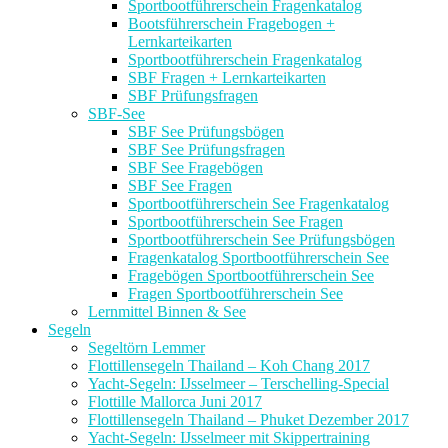
Sportbootführerschein Fragenkatalog
Bootsführerschein Fragebogen +
Lernkarteikarten
Sportbootführerschein Fragenkatalog
SBF Fragen + Lernkarteikarten
SBF Prüfungsfragen
SBF-See
SBF See Prüfungsbögen
SBF See Prüfungsfragen
SBF See Fragebögen
SBF See Fragen
Sportbootführerschein See Fragenkatalog
Sportbootführerschein See Fragen
Sportbootführerschein See Prüfungsbögen
Fragenkatalog Sportbootführerschein See
Fragebögen Sportbootführerschein See
Fragen Sportbootführerschein See
Lernmittel Binnen & See
Segeln
Segeltörn Lemmer
Flottillensegeln Thailand – Koh Chang 2017
Yacht-Segeln: IJsselmeer – Terschelling-Special
Flottille Mallorca Juni 2017
Flottillensegeln Thailand – Phuket Dezember 2017
Yacht-Segeln: IJsselmeer mit Skippertraining