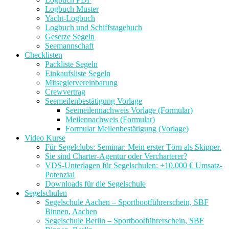
Logbuch Muster
Yacht-Logbuch
Logbuch und Schiffstagebuch
Gesetze Segeln
Seemannschaft
Checklisten
Packliste Segeln
Einkaufsliste Segeln
Mitseglervereinbarung
Crewvertrag
Seemeilenbestätigung Vorlage
Seemeilennachweis Vorlage (Formular)
Meilennachweis (Formular)
Formular Meilenbestätigung (Vorlage)
Video Kurse
Für Segelclubs: Seminar: Mein erster Törn als Skipper.
Sie sind Charter-Agentur oder Vercharterer?
VDS-Unterlagen für Segelschulen: +10.000 € Umsatz-
Potenzial
Downloads für die Segelschule
Segelschulen
Segelschule Aachen – Sportbootführerschein, SBF
Binnen, Aachen
Segelschule Berlin – Sportbootführerschein, SBF