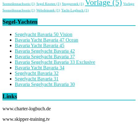
Vorlage
(5)
Seemeilennachweis
(1)
Segel Knoten
(1)
Stopperstek
(1)
Vorlage
Seemeilennachweis
(1)
Webeleinstek
(1)
Yacht-Logbuch
(1)
Segel-Yachten
Segelyacht Bavaria 50 Vision
Bavaria Yacht Bavaria 47 Ocean
Bavaria Yacht Bavaria 45
Bavaria Segelyacht Bavaria 42
Bavaria Segelyacht Bavaria 37
Bavaria Segelyacht Bavaria 33 Exclusive
Bavaria Yacht Bavaria 34
Segelyacht Bavaria 32
Segelyacht Bavaria 31
Bavaria Segelyacht Bavaria 30
Links
www.charter-logbuch.de
www.skipper-training.tv