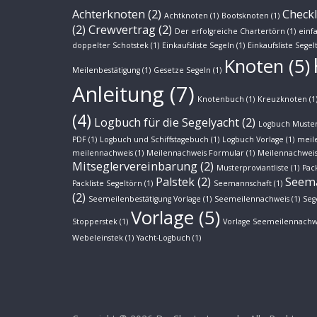
Achterknoten
(2)
Checkl
Achtknoten
(1)
Bootsknoten
(1)
(2)
Crewvertrag
(2)
Der erfolgreiche Chartertörn
(1)
einf
doppelter Schotstek
(1)
Einkaufsliste Segeln
(1)
Einkaufsliste Segel
Knoten
(5)
Meilenbestätigung
(1)
Gesetze Segeln
(1)
Anleitung
(7)
Knotenbuch
(1)
Kreuzknoten
(1
(4)
Logbuch für die Segelyacht
(2)
Logbuch Muster
PDF
(1)
Logbuch und Schiffstagebuch
(1)
Logbuch Vorlage
(1)
meil
meilennachweis
(1)
Meilennachweis Formular
(1)
Meilennachweis
Mitseglervereinbarung
(2)
Musterproviantliste
(1)
Pack
Palstek
(2)
Seem
Packliste Segeltörn
(1)
Seemannschaft
(1)
(2)
Seemeilenbestätigung Vorlage
(1)
Seemeilennachweis
(1)
Seg
Vorlage
(5)
Stopperstek
(1)
Vorlage Seemeilennachw
Webeleinstek
(1)
Yacht-Logbuch
(1)