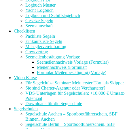
Logbuch Muster
Yacht-Logbuch
Logbuch und Schiffstagebuch
Gesetze Segeln
Seemannschaft
Checklisten
Packliste Segeln
Einkaufsliste Segeln
Mitseglervereinbarung
Crewvertrag
Seemeilenbestätigung Vorlage
Seemeilennachweis Vorlage (Formular)
Meilennachweis (Formular)
Formular Meilenbestätigung (Vorlage)
Video Kurse
Für Segelclubs: Seminar: Mein erster Törn als Skipper.
Sie sind Charter-Agentur oder Vercharterer?
VDS-Unterlagen für Segelschulen: +10.000 € Umsatz-
Potenzial
Downloads für die Segelschule
Segelschulen
Segelschule Aachen – Sportbootführerschein, SBF
Binnen, Aachen
Segelschule Berlin – Sportbootführerschein, SBF