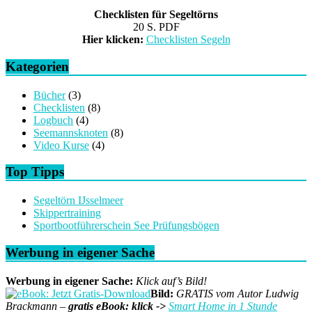
Checklisten für Segeltörns
20 S. PDF
Hier klicken:
Checklisten Segeln
Kategorien
Bücher
(3)
Checklisten
(8)
Logbuch
(4)
Seemannsknoten
(8)
Video Kurse
(4)
Top Tipps
Segeltörn IJsselmeer
Skippertraining
Sportbootführerschein See Prüfungsbögen
Werbung in eigener Sache
Werbung in eigener Sache:
Klick auf’s Bild!
Bild:
GRATIS vom Autor Ludwig
Brackmann –
gratis eBook: klick ->
Smart Home in 1 Stunde