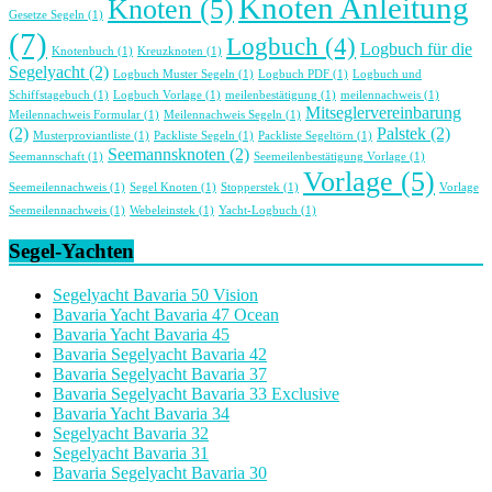
Knoten Anleitung
Knoten
(5)
Gesetze Segeln
(1)
(7)
Logbuch
(4)
Logbuch für die
Knotenbuch
(1)
Kreuzknoten
(1)
Segelyacht
(2)
Logbuch Muster Segeln
(1)
Logbuch PDF
(1)
Logbuch und
Schiffstagebuch
(1)
Logbuch Vorlage
(1)
meilenbestätigung
(1)
meilennachweis
(1)
Mitseglervereinbarung
Meilennachweis Formular
(1)
Meilennachweis Segeln
(1)
(2)
Palstek
(2)
Musterproviantliste
(1)
Packliste Segeln
(1)
Packliste Segeltörn
(1)
Seemannsknoten
(2)
Seemannschaft
(1)
Seemeilenbestätigung Vorlage
(1)
Vorlage
(5)
Seemeilennachweis
(1)
Segel Knoten
(1)
Stopperstek
(1)
Vorlage
Seemeilennachweis
(1)
Webeleinstek
(1)
Yacht-Logbuch
(1)
Segel-Yachten
Segelyacht Bavaria 50 Vision
Bavaria Yacht Bavaria 47 Ocean
Bavaria Yacht Bavaria 45
Bavaria Segelyacht Bavaria 42
Bavaria Segelyacht Bavaria 37
Bavaria Segelyacht Bavaria 33 Exclusive
Bavaria Yacht Bavaria 34
Segelyacht Bavaria 32
Segelyacht Bavaria 31
Bavaria Segelyacht Bavaria 30