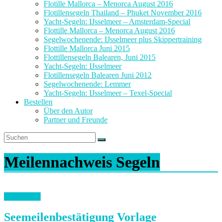
Flotille Mallorca – Menorca August 2016
Flotillensegeln Thailand – Phuket November 2016
Yacht-Segeln: IJsselmeer – Amsterdam-Special
Flottille Mallorca – Menorca August 2016
Segelwochenende: IJsselmeer plus Skippertraining
Flottille Mallorca Juni 2015
Flottillensegeln Balearen, Juni 2015
Yacht-Segeln: IJsselmeer
Flotillensegeln Balearen Juni 2012
Segelwochenende: Lemmer
Yacht-Segeln: IJsselmeer – Texel-Special
Bestellen
Über den Autor
Partner und Freunde
Meilennachweis Segeln
Checklisten
Seemeilenbestätigung Vorlage