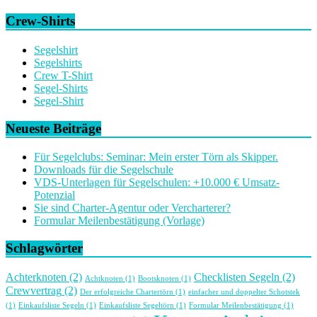
Crew-Shirts
Segelshirt
Segelshirts
Crew T-Shirt
Segel-Shirts
Segel-Shirt
Neueste Beiträge
Für Segelclubs: Seminar: Mein erster Törn als Skipper.
Downloads für die Segelschule
VDS-Unterlagen für Segelschulen: +10.000 € Umsatz-
Potenzial
Sie sind Charter-Agentur oder Vercharterer?
Formular Meilenbestätigung (Vorlage)
Schlagwörter
Achterknoten
(2)
Checklisten Segeln
(2)
Achtknoten
(1)
Bootsknoten
(1)
Crewvertrag
(2)
Der erfolgreiche Chartertörn
(1)
einfacher und doppelter Schotstek
(1)
Einkaufsliste Segeln
(1)
Einkaufsliste Segeltörn
(1)
Formular Meilenbestätigung
(1)