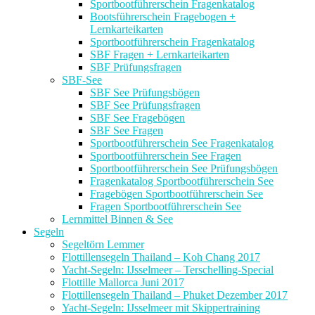
Sportbootführerschein Fragenkatalog
Bootsführerschein Fragebogen +
Lernkarteikarten
Sportbootführerschein Fragenkatalog
SBF Fragen + Lernkarteikarten
SBF Prüfungsfragen
SBF-See
SBF See Prüfungsbögen
SBF See Prüfungsfragen
SBF See Fragebögen
SBF See Fragen
Sportbootführerschein See Fragenkatalog
Sportbootführerschein See Fragen
Sportbootführerschein See Prüfungsbögen
Fragenkatalog Sportbootführerschein See
Fragebögen Sportbootführerschein See
Fragen Sportbootführerschein See
Lernmittel Binnen & See
Segeln
Segeltörn Lemmer
Flottillensegeln Thailand – Koh Chang 2017
Yacht-Segeln: IJsselmeer – Terschelling-Special
Flottille Mallorca Juni 2017
Flottillensegeln Thailand – Phuket Dezember 2017
Yacht-Segeln: IJsselmeer mit Skippertraining