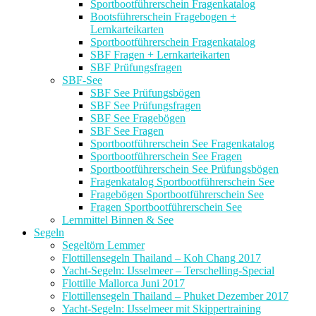
Sportbootführerschein Fragenkatalog
Bootsführerschein Fragebogen +
Lernkarteikarten
Sportbootführerschein Fragenkatalog
SBF Fragen + Lernkarteikarten
SBF Prüfungsfragen
SBF-See
SBF See Prüfungsbögen
SBF See Prüfungsfragen
SBF See Fragebögen
SBF See Fragen
Sportbootführerschein See Fragenkatalog
Sportbootführerschein See Fragen
Sportbootführerschein See Prüfungsbögen
Fragenkatalog Sportbootführerschein See
Fragebögen Sportbootführerschein See
Fragen Sportbootführerschein See
Lernmittel Binnen & See
Segeln
Segeltörn Lemmer
Flottillensegeln Thailand – Koh Chang 2017
Yacht-Segeln: IJsselmeer – Terschelling-Special
Flottille Mallorca Juni 2017
Flottillensegeln Thailand – Phuket Dezember 2017
Yacht-Segeln: IJsselmeer mit Skippertraining