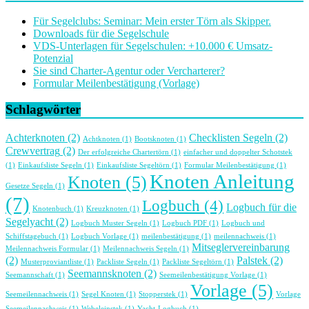
Für Segelclubs: Seminar: Mein erster Törn als Skipper.
Downloads für die Segelschule
VDS-Unterlagen für Segelschulen: +10.000 € Umsatz-
Potenzial
Sie sind Charter-Agentur oder Vercharterer?
Formular Meilenbestätigung (Vorlage)
Schlagwörter
Achterknoten
(2)
Checklisten Segeln
(2)
Achtknoten
(1)
Bootsknoten
(1)
Crewvertrag
(2)
Der erfolgreiche Chartertörn
(1)
einfacher und doppelter Schotstek
(1)
Einkaufsliste Segeln
(1)
Einkaufsliste Segeltörn
(1)
Formular Meilenbestätigung
(1)
Knoten Anleitung
Knoten
(5)
Gesetze Segeln
(1)
(7)
Logbuch
(4)
Logbuch für die
Knotenbuch
(1)
Kreuzknoten
(1)
Segelyacht
(2)
Logbuch Muster Segeln
(1)
Logbuch PDF
(1)
Logbuch und
Schiffstagebuch
(1)
Logbuch Vorlage
(1)
meilenbestätigung
(1)
meilennachweis
(1)
Mitseglervereinbarung
Meilennachweis Formular
(1)
Meilennachweis Segeln
(1)
(2)
Palstek
(2)
Musterproviantliste
(1)
Packliste Segeln
(1)
Packliste Segeltörn
(1)
Seemannsknoten
(2)
Seemannschaft
(1)
Seemeilenbestätigung Vorlage
(1)
Vorlage
(5)
Seemeilennachweis
(1)
Segel Knoten
(1)
Stopperstek
(1)
Vorlage
Seemeilennachweis
(1)
Webeleinstek
(1)
Yacht-Logbuch
(1)