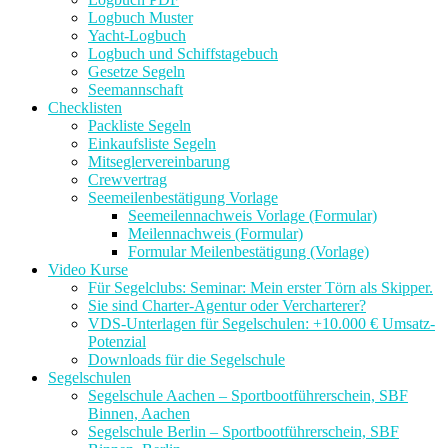
Logbuch Muster
Yacht-Logbuch
Logbuch und Schiffstagebuch
Gesetze Segeln
Seemannschaft
Checklisten
Packliste Segeln
Einkaufsliste Segeln
Mitseglervereinbarung
Crewvertrag
Seemeilenbestätigung Vorlage
Seemeilennachweis Vorlage (Formular)
Meilennachweis (Formular)
Formular Meilenbestätigung (Vorlage)
Video Kurse
Für Segelclubs: Seminar: Mein erster Törn als Skipper.
Sie sind Charter-Agentur oder Vercharterer?
VDS-Unterlagen für Segelschulen: +10.000 € Umsatz-
Potenzial
Downloads für die Segelschule
Segelschulen
Segelschule Aachen – Sportbootführerschein, SBF
Binnen, Aachen
Segelschule Berlin – Sportbootführerschein, SBF