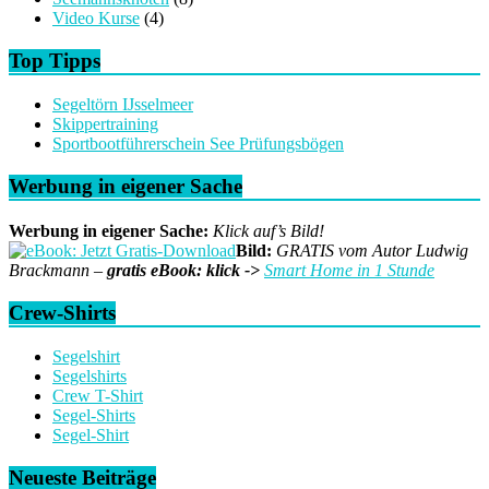
Video Kurse
(4)
Top Tipps
Segeltörn IJsselmeer
Skippertraining
Sportbootführerschein See Prüfungsbögen
Werbung in eigener Sache
Werbung in eigener Sache:
Klick auf’s Bild!
Bild:
GRATIS vom Autor Ludwig
Brackmann –
gratis eBook: klick ->
Smart Home in 1 Stunde
Crew-Shirts
Segelshirt
Segelshirts
Crew T-Shirt
Segel-Shirts
Segel-Shirt
Neueste Beiträge