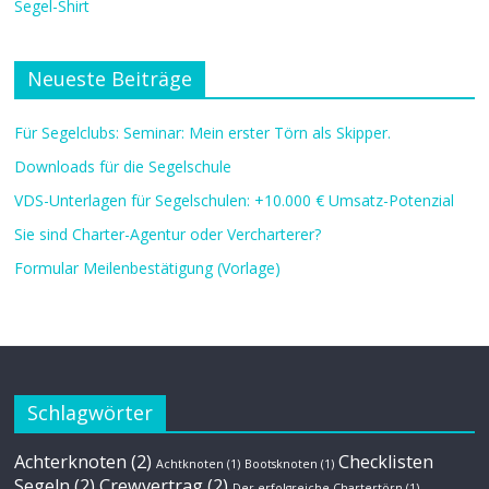
Segel-Shirt
Neueste Beiträge
Für Segelclubs: Seminar: Mein erster Törn als Skipper.
Downloads für die Segelschule
VDS-Unterlagen für Segelschulen: +10.000 € Umsatz-Potenzial
Sie sind Charter-Agentur oder Vercharterer?
Formular Meilenbestätigung (Vorlage)
Schlagwörter
Achterknoten
(2)
Checklisten
Achtknoten
(1)
Bootsknoten
(1)
Segeln
(2)
Crewvertrag
(2)
Der erfolgreiche Chartertörn
(1)