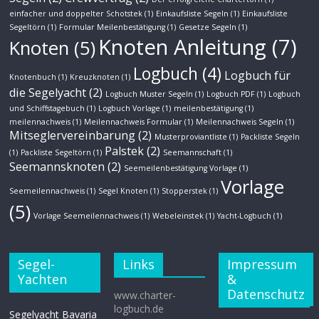
einfacher und doppelter Schotstek
(1)
Einkaufsliste Segeln
(1)
Einkaufsliste
Segeltörn
(1)
Formular Meilenbestätigung
(1)
Gesetze Segeln
(1)
Knoten Anleitung
(7)
Knoten
(5)
Logbuch
(4)
Logbuch für
Knotenbuch
(1)
Kreuzknoten
(1)
die Segelyacht
(2)
Logbuch Muster Segeln
(1)
Logbuch PDF
(1)
Logbuch
und Schiffstagebuch
(1)
Logbuch Vorlage
(1)
meilenbestätigung
(1)
meilennachweis
(1)
Meilennachweis Formular
(1)
Meilennachweis Segeln
(1)
Mitseglervereinbarung
(2)
Musterproviantliste
(1)
Packliste Segeln
Palstek
(2)
(1)
Packliste Segeltörn
(1)
Seemannschaft
(1)
Seemannsknoten
(2)
Seemeilenbestätigung Vorlage
(1)
Vorlage
Seemeilennachweis
(1)
Segel Knoten
(1)
Stopperstek
(1)
(5)
Vorlage Seemeilennachweis
(1)
Webeleinstek
(1)
Yacht-Logbuch
(1)
Segel-
Links
Impressum
Yachten
&
Datenschutz
www.charter-
logbuch.de
Segelyacht Bavaria