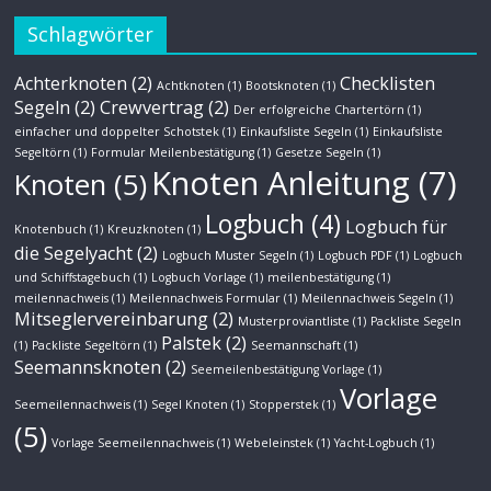
Schlagwörter
Achterknoten
(2)
Checklisten
Achtknoten
(1)
Bootsknoten
(1)
Segeln
(2)
Crewvertrag
(2)
Der erfolgreiche Chartertörn
(1)
einfacher und doppelter Schotstek
(1)
Einkaufsliste Segeln
(1)
Einkaufsliste
Segeltörn
(1)
Formular Meilenbestätigung
(1)
Gesetze Segeln
(1)
Knoten Anleitung
(7)
Knoten
(5)
Logbuch
(4)
Logbuch für
Knotenbuch
(1)
Kreuzknoten
(1)
die Segelyacht
(2)
Logbuch Muster Segeln
(1)
Logbuch PDF
(1)
Logbuch
und Schiffstagebuch
(1)
Logbuch Vorlage
(1)
meilenbestätigung
(1)
meilennachweis
(1)
Meilennachweis Formular
(1)
Meilennachweis Segeln
(1)
Mitseglervereinbarung
(2)
Musterproviantliste
(1)
Packliste Segeln
Palstek
(2)
(1)
Packliste Segeltörn
(1)
Seemannschaft
(1)
Seemannsknoten
(2)
Seemeilenbestätigung Vorlage
(1)
Vorlage
Seemeilennachweis
(1)
Segel Knoten
(1)
Stopperstek
(1)
(5)
Vorlage Seemeilennachweis
(1)
Webeleinstek
(1)
Yacht-Logbuch
(1)