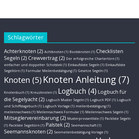
Schlagwörter
Achterknoten
(2)
Checklisten
Achtknoten
(1)
Bootsknoten
(1)
Segeln
(2)
Crewvertrag
(2)
Der erfolgreiche Chartertörn
(1)
einfacher und doppelter Schotstek
(1)
Einkaufsliste Segeln
(1)
Einkaufsliste
Segeltörn
(1)
Formular Meilenbestätigung
(1)
Gesetze Segeln
(1)
Knoten Anleitung
(7)
Knoten
(5)
Logbuch
(4)
Logbuch für
Knotenbuch
(1)
Kreuzknoten
(1)
die Segelyacht
(2)
Logbuch Muster Segeln
(1)
Logbuch PDF
(1)
Logbuch
und Schiffstagebuch
(1)
Logbuch Vorlage
(1)
meilenbestätigung
(1)
meilennachweis
(1)
Meilennachweis Formular
(1)
Meilennachweis Segeln
(1)
Mitseglervereinbarung
(2)
Musterproviantliste
(1)
Packliste Segeln
Palstek
(2)
(1)
Packliste Segeltörn
(1)
Seemannschaft
(1)
Seemannsknoten
(2)
Seemeilenbestätigung Vorlage
(1)