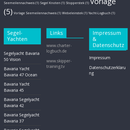
Vorlage
Seemeilennachweis
(1)
Segel Knoten
(1)
Stopperstek
(1)
(5)
Vorlage Seemeilennachweis
(1)
Webeleinstek
(1)
Yacht-Logbuch
(1)
Segel-
Links
Impressum
Yachten
&
Datenschutz
www.charter-
logbuch.de
Segelyacht Bavaria
Impressum
50 Vision
www.skipper-
training.tv
Datenschutzerkläru
Bavaria Yacht
ng
Bavaria 47 Ocean
Bavaria Yacht
Bavaria 45
Bavaria Segelyacht
Bavaria 42
Bavaria Segelyacht
Bavaria 37