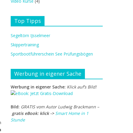
Video Kurse
(4)
Top Tipps
Segeltörn IJsselmeer
Skippertraining
Sportbootführerschein See Prüfungsbögen
Werbung in eigener Sache
Werbung in eigener Sache:
Klick auf’s Bild!
Bild:
GRATIS vom Autor Ludwig Brackmann –
gratis eBook: klick ->
Smart Home in 1
Stunde
n
a