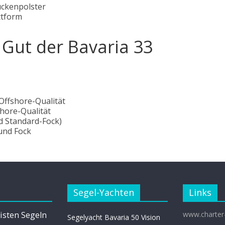
Rückenpolster
ttform
Gut der Bavaria 33
 Offshore-Qualität
hore-Qualität
nd Standard-Fock)
und Fock
Segel-Yachten
Links
isten Segeln
www.charter
Segelyacht Bavaria 50 Vision