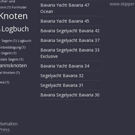
acher und
www.skipper-
Bavaria Yacht Bavaria 47
törn
(1)
Formular
Ocean
Knoten
Bavaria Yacht Bavaria 45
Logbuch
Bavaria Segelyacht Bavaria 42
)
Bavaria Segelyacht Bavaria 37
 Segeln
(1)
Logbuch
enbestätigung
(1)
Bavaria Segelyacht Bavaria 33
 Segeln
(1)
Exclusive
liste Segeln
(1)
annsknoten
Bavaria Yacht Bavaria 34
el Knoten
(1)
Segelyacht Bavaria 32
eis
(1)
Segelyacht Bavaria 31
Bavaria Segelyacht Bavaria 30
rbehalten.
Press
.