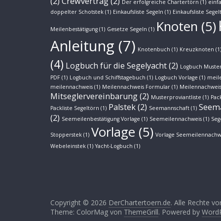
(2)
Crewvertrag
(2)
Der erfolgreiche Chartertörn
(1)
einf
doppelter Schotstek
(1)
Einkaufsliste Segeln
(1)
Einkaufsliste Segel
Knoten
(5)
Meilenbestätigung
(1)
Gesetze Segeln
(1)
Anleitung
(7)
Knotenbuch
(1)
Kreuzknoten
(1
(4)
Logbuch für die Segelyacht
(2)
Logbuch Muster
PDF
(1)
Logbuch und Schiffstagebuch
(1)
Logbuch Vorlage
(1)
meil
meilennachweis
(1)
Meilennachweis Formular
(1)
Meilennachweis
Mitseglervereinbarung
(2)
Musterproviantliste
(1)
Pack
Palstek
(2)
Seem
Packliste Segeltörn
(1)
Seemannschaft
(1)
(2)
Seemeilenbestätigung Vorlage
(1)
Seemeilennachweis
(1)
Seg
Vorlage
(5)
Stopperstek
(1)
Vorlage Seemeilennachw
Webeleinstek
(1)
Yacht-Logbuch
(1)
Copyright © 2026
DerChartertoern.de
. Alle Rechte vo
Theme: ColorMag von
ThemeGrill
. Powered by
Word