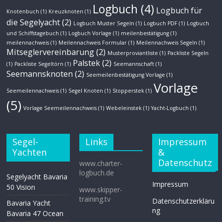
Logbuch
(4)
Logbuch für
Knotenbuch
(1)
Kreuzknoten
(1)
die Segelyacht
(2)
Logbuch Muster Segeln
(1)
Logbuch PDF
(1)
Logbuch
und Schiffstagebuch
(1)
Logbuch Vorlage
(1)
meilenbestätigung
(1)
meilennachweis
(1)
Meilennachweis Formular
(1)
Meilennachweis Segeln
(1)
Mitseglervereinbarung
(2)
Musterproviantliste
(1)
Packliste Segeln
Palstek
(2)
(1)
Packliste Segeltörn
(1)
Seemannschaft
(1)
Seemannsknoten
(2)
Seemeilenbestätigung Vorlage
(1)
Vorlage
Seemeilennachweis
(1)
Segel Knoten
(1)
Stopperstek
(1)
(5)
Vorlage Seemeilennachweis
(1)
Webeleinstek
(1)
Yacht-Logbuch
(1)
Segel-
Links
Impressum
Yachten
&
Datenschutz
www.charter-
logbuch.de
Segelyacht Bavaria
Impressum
50 Vision
www.skipper-
training.tv
Datenschutzerkläru
Bavaria Yacht
ng
Bavaria 47 Ocean