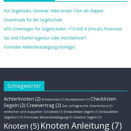
Für Segelclubs: Seminar: Mein erster Törn als Skipper.
Downloads für die Segelschule
VDS-Unterlagen für Segelschulen: +10.000 € Umsatz-Potenzial
Sie sind Charter-Agentur oder Vercharterer?
Formular Meilenbestätigung (Vorlage)
Schlagwörter
Achterknoten
(2)
Checklisten
Achtknoten
(1)
Bootsknoten
(1)
Segeln
(2)
Crewvertrag
(2)
Der erfolgreiche Chartertörn
(1)
einfacher und doppelter Schotstek
(1)
Einkaufsliste Segeln
(1)
Einkaufsliste
Segeltörn
(1)
Formular Meilenbestätigung
(1)
Gesetze Segeln
(1)
Knoten Anleitung
(7)
Knoten
(5)